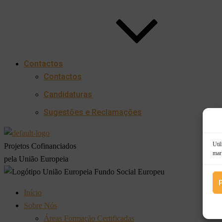
Contactos
Contactos
Candidaturas
Sugestões e Reclamações
Util
Projetos Cofinanciados
mar
pela União Europeia
Início
Sobre Nós
Áreas Formação Certificadas