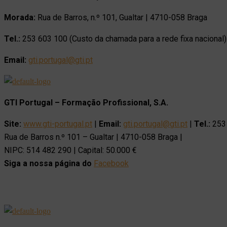
Morada:
Rua de Barros, n.º 101, Gualtar | 4710-058 Braga
Tel.:
253 603 100 (Custo da chamada para a rede fixa nacional)
Email:
gti.portugal@gti.pt
GTI Portugal – Formação Profissional, S.A.
Site:
www.gti-portugal.pt
|
Email:
gti.portugal@gti.pt
|
Tel.:
253 
Rua de Barros n.º 101 – Gualtar | 4710-058 Braga |
NIPC: 514 482 290 | Capital: 50.000 €
Siga a nossa página do
Facebook